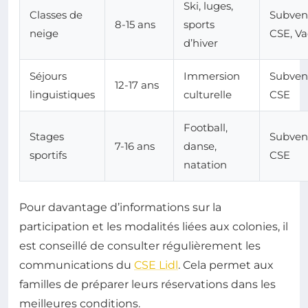
Ski, luges,
Classes de
Subven
8-15 ans
sports
neige
CSE, Va
d’hiver
Séjours
Immersion
Subven
12-17 ans
linguistiques
culturelle
CSE
Football,
Stages
Subven
7-16 ans
danse,
sportifs
CSE
natation
Pour davantage d’informations sur la
participation et les modalités liées aux colonies, il
est conseillé de consulter régulièrement les
communications du
CSE Lidl
. Cela permet aux
familles de préparer leurs réservations dans les
meilleures conditions.