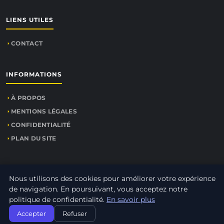
LIENS UTILES
CONTACT
INFORMATIONS
À PROPOS
MENTIONS LÉGALES
CONFIDENTIALITÉ
PLAN DU SITE
Nous utilisons des cookies pour améliorer votre expérience
© 2026
Lapassiondentreprendre.fr
. Tous droits réservés.
PLAN DU SITE
de navigation. En poursuivant, vous acceptez notre
politique de confidentialité.
En savoir plus
Accepter
Refuser