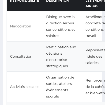
RESPONSABILITÉ
DESCRIPTION
LES SALAR
AIRBUS
Dialogue avec la
Améliorati
direction Airbus
concrète d
Négociation
sur conditions et
conditions
salaires
travail
Participation aux
Représenta
décisions
Consultation
fidèle des
d’entreprise
salariés
stratégiques
Organisation de
Renforcem
sorties, ateliers,
Activités sociales
de la cohé
événements
et bien-êtr
sportifs