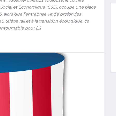
industriel d’Airbus Toulouse, le comité
l Social et Économique (CSE), occupe une place
5, alors que l’entreprise vit de profondes
au télétravail et à la transition écologique, ce
ntournable pour […]