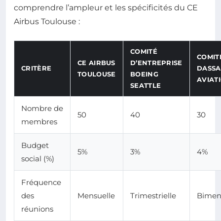
comprendre l’ampleur et les spécificités du CE
Airbus Toulouse :
COMITÉ
COMIT
CE AIRBUS
D’ENTREPRISE
CRITÈRE
DASSA
TOULOUSE
BOEING
AVIAT
SEATTLE
Nombre de
50
40
30
membres
Budget
5%
3%
4%
social (%)
Fréquence
des
Mensuelle
Trimestrielle
Bimen
réunions