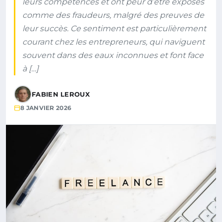
leurs compétences et ont peur d’être exposés
comme des fraudeurs, malgré des preuves de
leur succès. Ce sentiment est particulièrement
courant chez les entrepreneurs, qui naviguent
souvent dans des eaux inconnues et font face
à […]
FABIEN LEROUX
8 JANVIER 2026