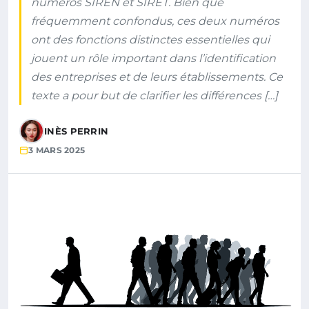
numéros SIREN et SIRET. Bien que
fréquemment confondus, ces deux numéros
ont des fonctions distinctes essentielles qui
jouent un rôle important dans l’identification
des entreprises et de leurs établissements. Ce
texte a pour but de clarifier les différences […]
INÈS PERRIN
3 MARS 2025