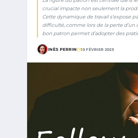
La figure du patron est centrale dans 
crucial impacte non seulement la produ
Cette dynamique de travail s’expose 
difficulté, comme lors de la perte d’un
bon patron permet d’adopter des prati
INÈS PERRIN
10 FÉVRIER 2025