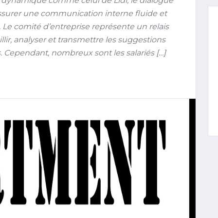
dynamique comme celui de Lidl, le dialogue
ssurer une communication interne fluide et
on. Le comité d’entreprise représente un relais
lir, analyser et transmettre les suggestions
Cependant, nombreux sont les salariés […]