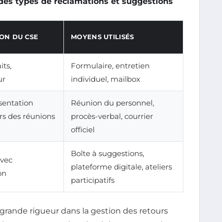
 des types de réclamations et suggestions
ON DU CSE
MOYENS UTILISÉS
its,
Formulaire, entretien
ur
individuel, mailbox
sentation
Réunion du personnel,
ors des réunions
procès-verbal, courrier
officiel
Boîte à suggestions,
avec
plateforme digitale, ateliers
on
participatifs
grande rigueur dans la gestion des retours