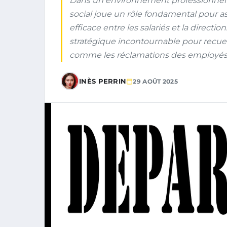
Dans un environnement professionnel 
social joue un rôle fondamental pour a
efficace entre les salariés et la directi
stratégique incontournable pour recueil
comme les réclamations des employés. 
INÈS PERRIN
29 AOÛT 2025