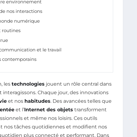
otre environnement
de nos interactions
monde numérique
t routines
crue
 communication et le travail
is contemporains
, les
technologies
jouent un rôle central dans
et interagissons. Chaque jour, des innovations
vie
et nos
habitudes
. Des avancées telles que
mentée
et l’
Internet des objets
transforment
ionnels et même nos loisirs. Ces outils
nt nos tâches quotidiennes et modifient nos
uotidien plus connecté et performant. Dans