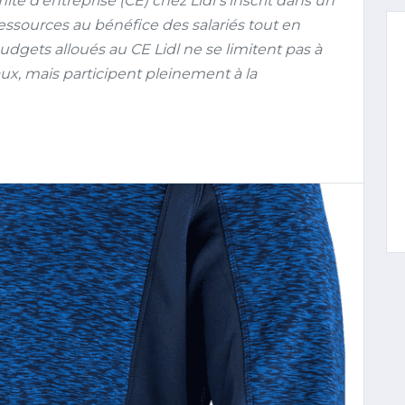
té d’entreprise (CE) chez Lidl s’inscrit dans un
ressources au bénéfice des salariés tout en
udgets alloués au CE Lidl ne se limitent pas à
aux, mais participent pleinement à la