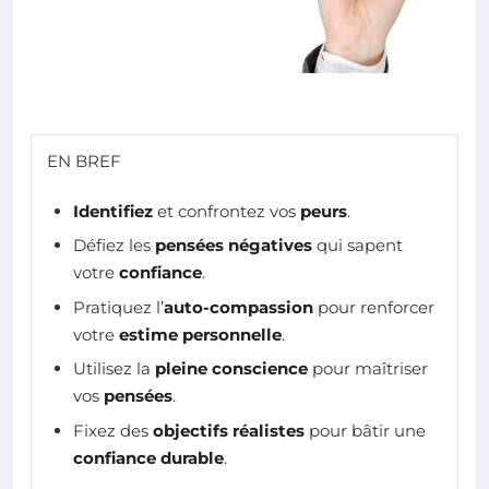
EN BREF
Identifiez
et confrontez vos
peurs
.
Défiez les
pensées négatives
qui sapent
votre
confiance
.
Pratiquez l’
auto-compassion
pour renforcer
votre
estime personnelle
.
Utilisez la
pleine conscience
pour maîtriser
vos
pensées
.
Fixez des
objectifs réalistes
pour bâtir une
confiance durable
.