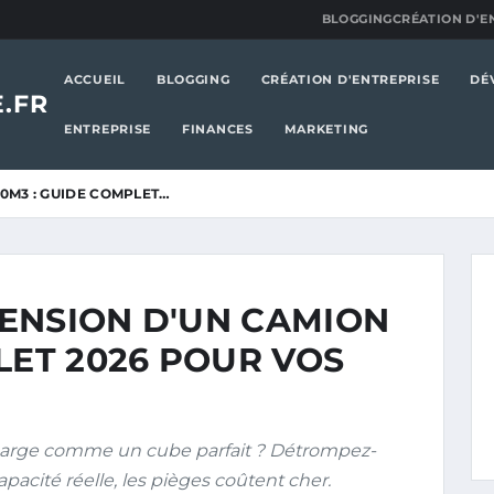
BLOGGING
CRÉATION D'E
ACCUEIL
BLOGGING
CRÉATION D'ENTREPRISE
DÉ
.FR
ENTREPRISE
FINANCES
MARKETING
0M3 : GUIDE COMPLET…
ENSION D'UN CAMION
LET 2026 POUR VOS
arge comme un cube parfait ? Détrompez-
apacité réelle, les pièges coûtent cher.