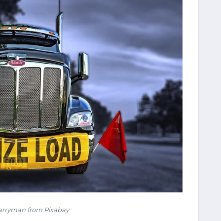
arryman from Pixabay