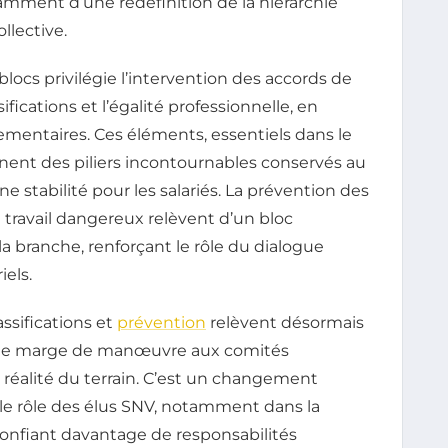
amment d’une redéfinition de la hiérarchie
llective.
locs privilégie l’intervention des accords de
ifications et l’égalité professionnelle, en
ementaires. Ces éléments, essentiels dans le
nnent des piliers incontournables conservés au
ne stabilité pour les salariés. La prévention des
u travail dangereux relèvent d’un bloc
a branche, renforçant le rôle du dialogue
iels.
assifications et
prévention
relèvent désormais
s de marge de manœuvre aux comités
a réalité du terrain. C’est un changement
e rôle des élus SNV, notamment dans la
confiant davantage de responsabilités