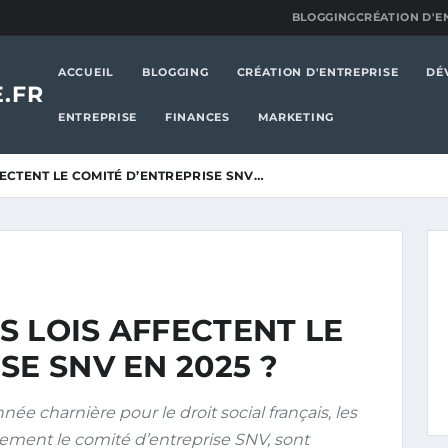
BLOGGING
CRÉATION D'E
ACCUEIL
BLOGGING
CRÉATION D'ENTREPRISE
DÉ
.FR
ENTREPRISE
FINANCES
MARKETING
ECTENT LE COMITÉ D’ENTREPRISE SNV…
 LOIS AFFECTENT LE
SE SNV EN 2025 ?
e charnière pour le droit social français, les
èrement le comité d’entreprise SNV, sont