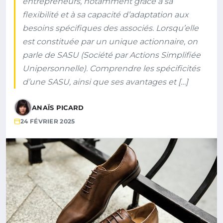
entrepreneurs, notamment grâce à sa
flexibilité et à sa capacité d’adaptation aux
besoins spécifiques des associés. Lorsqu’elle
est constituée par un unique actionnaire, on
parle de SASU (Société par Actions Simplifiée
Unipersonnelle). Comprendre les spécificités
d’une SASU, ainsi que ses avantages et […]
ANAÏS PICARD
24 FÉVRIER 2025