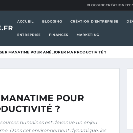
BLOGGING
CRÉATION D'E
ACCUEIL
BLOGGING
CRÉATION D'ENTREPRISE
DÉ
.FR
ENTREPRISE
FINANCES
MARKETING
SER MANATIME POUR AMÉLIORER MA PRODUCTIVITÉ ?
 MANATIME POUR
DUCTIVITÉ ?
essources humaines est devenue un enjeu
rne. Dans cet environnement dynamique, les