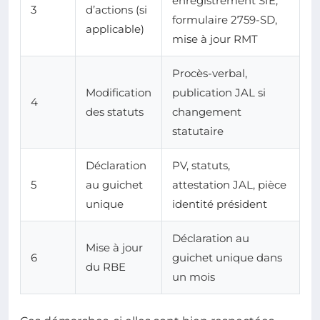
enregistrement SIE,
3
d’actions (si
formulaire 2759-SD,
applicable)
mise à jour RMT
Procès-verbal,
Modification
publication JAL si
4
des statuts
changement
statutaire
Déclaration
PV, statuts,
5
au guichet
attestation JAL, pièce
unique
identité président
Déclaration au
Mise à jour
6
guichet unique dans
du RBE
un mois