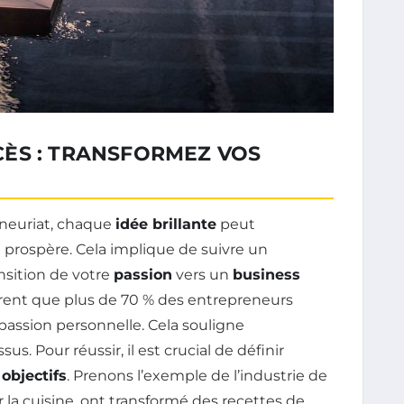
ÈS : TRANSFORMEZ VOS
neuriat, chaque
idée brillante
peut
 prospère. Cela implique de suivre un
nsition de votre
passion
vers un
business
rent que plus de 70 % des entrepreneurs
 passion personnelle. Cela souligne
s. Pour réussir, il est crucial de définir
s
objectifs
. Prenons l’exemple de l’industrie de
 la cuisine, ont transformé des recettes de