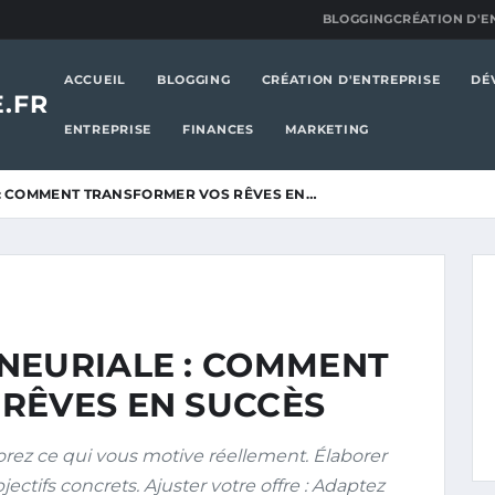
BLOGGING
CRÉATION D'E
ACCUEIL
BLOGGING
CRÉATION D'ENTREPRISE
DÉ
.FR
ENTREPRISE
FINANCES
MARKETING
 : COMMENT TRANSFORMER VOS RÊVES EN…
NEURIALE : COMMENT
RÊVES EN SUCCÈS
orez ce qui vous motive réellement. Élaborer
ectifs concrets. Ajuster votre offre : Adaptez